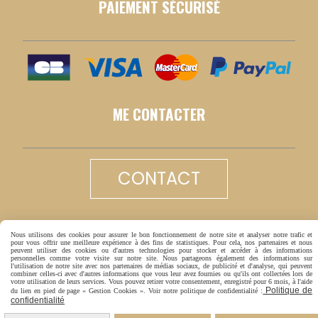
PAIEMENT SÉCURISÉ
ME CONTACTER
CONTACT
LIVRAISON RAPIDE
Nous utilisons des cookies pour assurer le bon fonctionnement de notre site et analyser notre trafic et
pour vous offrir une meilleure expérience à des fins de statistiques. Pour cela, nos partenaires et nous
peuvent utiliser des cookies ou d'autres technologies pour stocker et accéder à des informations
personnelles comme votre visite sur notre site. Nous partageons également des informations sur
l'utilisation de notre site avec nos partenaires de médias sociaux, de publicité et d'analyse, qui peuvent
combiner celles-ci avec d'autres informations que vous leur avez fournies ou qu'ils ont collectées lors de
votre utilisation de leurs services. Vous pouvez retirer votre consentement, enregistré pour 6 mois, à l'aide
Politique de
du lien en pied de page « Gestion Cookies ». Voir notre politique de confidentialité :
confidentialité