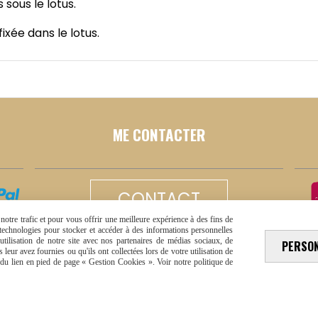
sous le lotus.
ixée dans le lotus.
ME CONTACTER
CONTACT
otre trafic et pour vous offrir une meilleure expérience à des fins de
s technologies pour stocker et accéder à des informations personnelles
tilisation de notre site avec nos partenaires de médias sociaux, de
PERSO
leur avez fournies ou qu'ils ont collectées lors de votre utilisation de
e du lien en pied de page « Gestion Cookies ». Voir notre politique de
que de confidentialité
Mon Compte
Créer un site intern