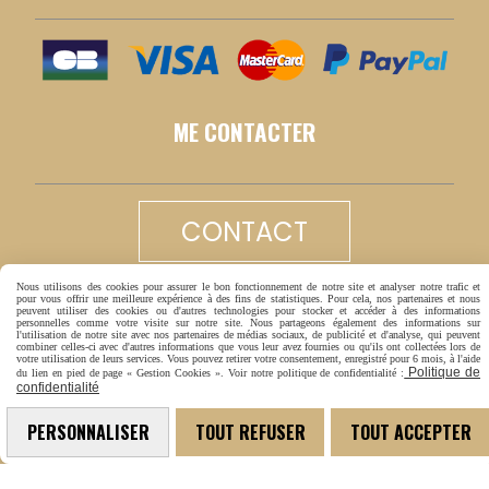
ME CONTACTER
CONTACT
Nous utilisons des cookies pour assurer le bon fonctionnement de notre site et analyser notre trafic et
LIVRAISON RAPIDE
pour vous offrir une meilleure expérience à des fins de statistiques. Pour cela, nos partenaires et nous
peuvent utiliser des cookies ou d'autres technologies pour stocker et accéder à des informations
personnelles comme votre visite sur notre site. Nous partageons également des informations sur
l'utilisation de notre site avec nos partenaires de médias sociaux, de publicité et d'analyse, qui peuvent
combiner celles-ci avec d'autres informations que vous leur avez fournies ou qu'ils ont collectées lors de
votre utilisation de leurs services. Vous pouvez retirer votre consentement, enregistré pour 6 mois, à l'aide
Politique de
du lien en pied de page « Gestion Cookies ». Voir notre politique de confidentialité :
confidentialité
PERSONNALISER
TOUT REFUSER
TOUT ACCEPTER