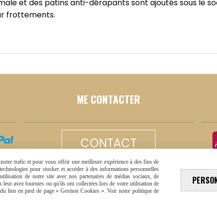
timale et des patins anti-dérapants sont ajoutés sous le 
par frottements.
ME CONTACTER
CONTACT
otre trafic et pour vous offrir une meilleure expérience à des fins de
s technologies pour stocker et accéder à des informations personnelles
tilisation de notre site avec nos partenaires de médias sociaux, de
PERSO
leur avez fournies ou qu'ils ont collectées lors de votre utilisation de
e du lien en pied de page « Gestion Cookies ». Voir notre politique de
que de confidentialité
Mon Compte
Créer un site intern