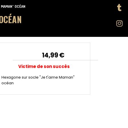
E MAMAN" OCÉAN
 OCÉAN
14,99
€
Victime de son succès
Hexagone sur socle "Je t'aime Maman"
océan