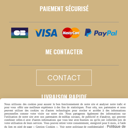
PAIEMENT SÉCURISÉ
ME CONTACTER
CONTACT
LIVRAISON RAPIDE
Nous utilisons des cookies pour assurer le bon fonctionnement de notre site et analyser notre trafic et
pour vous offrir une meilleure expérience à des fins de statistiques. Pour cela, nos partenaires et nous
peuvent utiliser des cookies ou d'autres technologies pour stocker et accéder à des informations
personnelles comme votre visite sur notre site. Nous partageons également des informations sur
l'utilisation de notre site avec nos partenaires de médias sociaux, de publicité et d'analyse, qui peuvent
combiner celles-ci avec d'autres informations que vous leur avez fournies ou qu'ils ont collectées lors de
votre utilisation de leurs services. Vous pouvez retirer votre consentement, enregistré pour 6 mois, à l'aide
Politique de
du lien en pied de page « Gestion Cookies ». Voir notre politique de confidentialité :