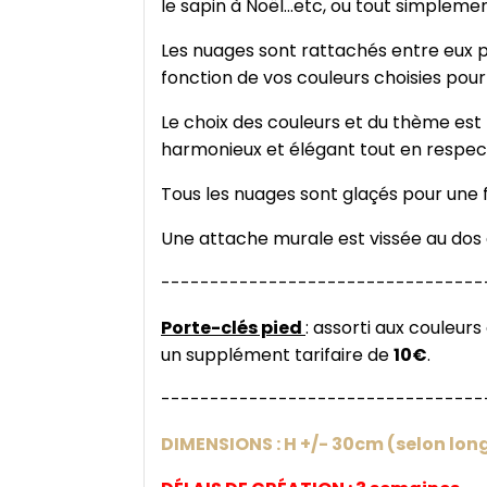
le sapin à Noël...etc, ou tout simplement
Les nuages sont rattachés entre eux p
fonction de vos couleurs choisies pou
Le choix des couleurs et du thème est 
harmonieux et élégant tout en respec
Tous les nuages sont glaçés pour une fi
Une attache murale est vissée au dos 
---------------------------------
Porte-clés pied
: assorti aux couleu
un supplément tarifaire de
10€
.
---------------------------------
DIMENSIONS : H +/- 30cm (selon long