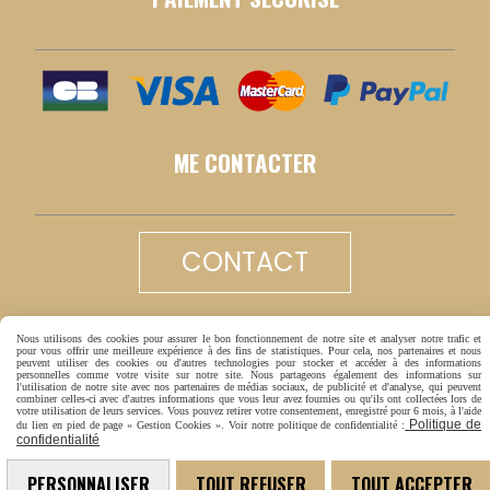
ME CONTACTER
CONTACT
LIVRAISON RAPIDE
Nous utilisons des cookies pour assurer le bon fonctionnement de notre site et analyser notre trafic et
pour vous offrir une meilleure expérience à des fins de statistiques. Pour cela, nos partenaires et nous
peuvent utiliser des cookies ou d'autres technologies pour stocker et accéder à des informations
personnelles comme votre visite sur notre site. Nous partageons également des informations sur
l'utilisation de notre site avec nos partenaires de médias sociaux, de publicité et d'analyse, qui peuvent
combiner celles-ci avec d'autres informations que vous leur avez fournies ou qu'ils ont collectées lors de
votre utilisation de leurs services. Vous pouvez retirer votre consentement, enregistré pour 6 mois, à l'aide
Politique de
du lien en pied de page « Gestion Cookies ». Voir notre politique de confidentialité :
confidentialité
PERSONNALISER
TOUT REFUSER
TOUT ACCEPTER