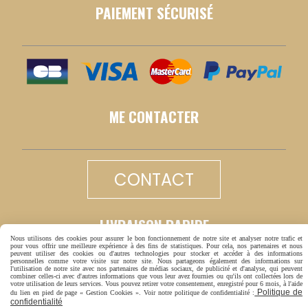
PAIEMENT SÉCURISÉ
ME CONTACTER
CONTACT
LIVRAISON RAPIDE
Nous utilisons des cookies pour assurer le bon fonctionnement de notre site et analyser notre trafic et
pour vous offrir une meilleure expérience à des fins de statistiques. Pour cela, nos partenaires et nous
peuvent utiliser des cookies ou d'autres technologies pour stocker et accéder à des informations
personnelles comme votre visite sur notre site. Nous partageons également des informations sur
l'utilisation de notre site avec nos partenaires de médias sociaux, de publicité et d'analyse, qui peuvent
combiner celles-ci avec d'autres informations que vous leur avez fournies ou qu'ils ont collectées lors de
votre utilisation de leurs services. Vous pouvez retirer votre consentement, enregistré pour 6 mois, à l'aide
Politique de
du lien en pied de page « Gestion Cookies ». Voir notre politique de confidentialité :
confidentialité