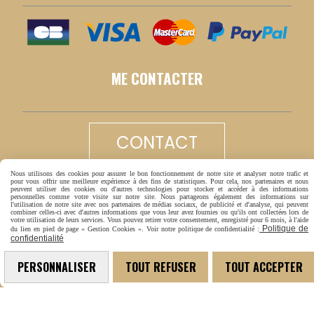
ME CONTACTER
CONTACT
Nous utilisons des cookies pour assurer le bon fonctionnement de notre site et analyser notre trafic et
pour vous offrir une meilleure expérience à des fins de statistiques. Pour cela, nos partenaires et nous
LIVRAISON RAPIDE
peuvent utiliser des cookies ou d'autres technologies pour stocker et accéder à des informations
personnelles comme votre visite sur notre site. Nous partageons également des informations sur
l'utilisation de notre site avec nos partenaires de médias sociaux, de publicité et d'analyse, qui peuvent
combiner celles-ci avec d'autres informations que vous leur avez fournies ou qu'ils ont collectées lors de
votre utilisation de leurs services. Vous pouvez retirer votre consentement, enregistré pour 6 mois, à l'aide
Politique de
du lien en pied de page « Gestion Cookies ». Voir notre politique de confidentialité :
confidentialité
PERSONNALISER
TOUT REFUSER
TOUT ACCEPTER